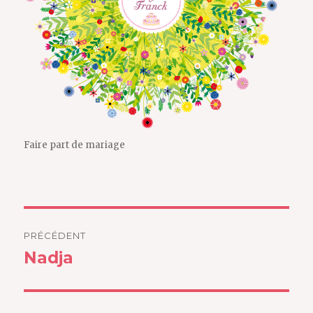
Faire part de mariage
Navigation
PRÉCÉDENT
de
Nadja
Article
précédent :
l’article