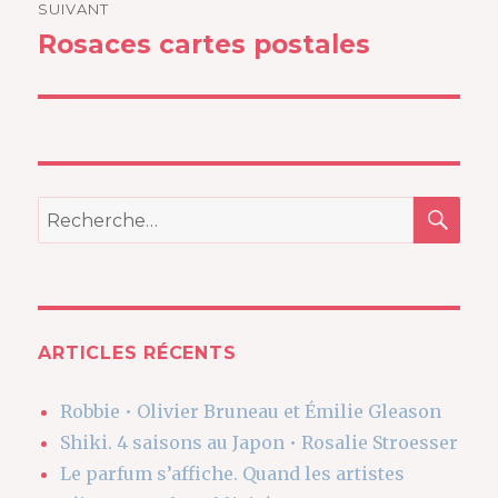
SUIVANT
Rosaces cartes postales
Article
suivant :
REC
Recherche
pour
:
ARTICLES RÉCENTS
Robbie • Olivier Bruneau et Émilie Gleason
Shiki. 4 saisons au Japon • Rosalie Stroesser
Le parfum s’affiche. Quand les artistes