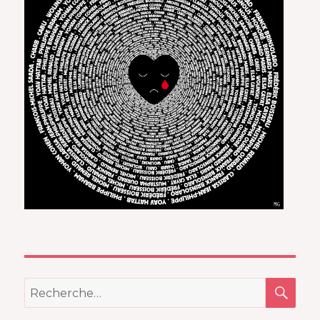
REC
Recherche
pour