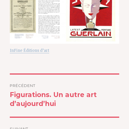
InFine Éditions d’art
Navigation
PRÉCÉDENT
de
Figurations. Un autre art
Article
précédent :
d’aujourd’hui
l’article
SUIVANT