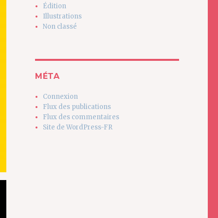
Édition
Illustrations
Non classé
MÉTA
Connexion
Flux des publications
Flux des commentaires
Site de WordPress-FR